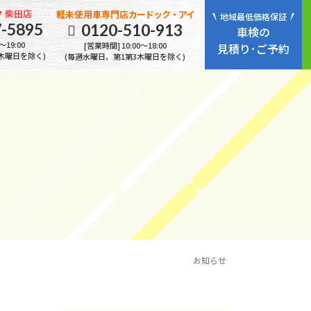
 柴田店
軽未使用車専門店
カードック・アイ
地域最低価格保証
7-5895
0120-510-913
車検の
～19:00
[営業時間] 10:00～18:00
見積り･ご予約
木曜日を除く)
(毎週水曜日、第1第3木曜日を除く)
サポート・保証
こんな車検に要注意
よくある質問
よくある質問
お知らせ