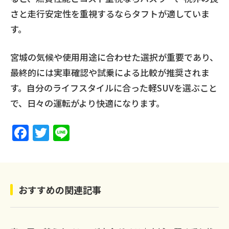
さと走行安定性を重視するならタフトが適していま
す。
宮城の気候や使用用途に合わせた選択が重要であり、
最終的には実車確認や試乗による比較が推奨されま
す。自分のライフスタイルに合った軽SUVを選ぶこと
で、日々の運転がより快適になります。
F
T
Li
a
w
n
c
itt
e
e
er
おすすめの関連記事
b
o