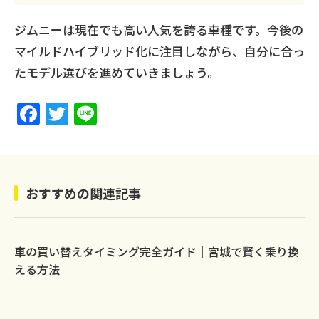
ジムニーは現在でも高い人気を誇る車種です。今後の
マイルドハイブリッド化に注目しながら、自分に合っ
たモデル選びを進めていきましょう。
F
T
Li
a
w
n
c
itt
e
e
er
おすすめの関連記事
b
o
o
車の買い替えタイミング完全ガイド｜宮城で賢く乗り換
k
える方法