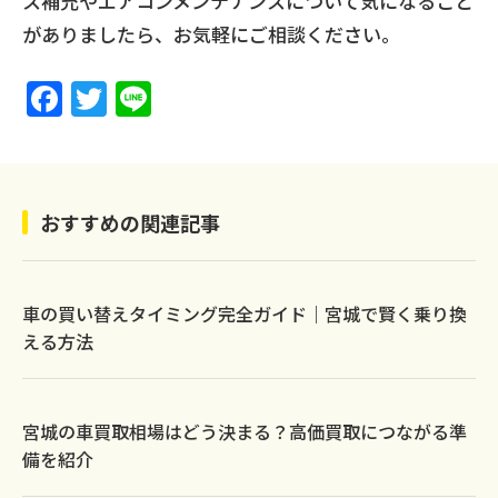
ス補充やエアコンメンテナンスについて気になること
がありましたら、お気軽にご相談ください。
F
T
Li
a
w
n
c
itt
e
e
er
おすすめの関連記事
b
o
o
車の買い替えタイミング完全ガイド｜宮城で賢く乗り換
k
える方法
宮城の車買取相場はどう決まる？高価買取につながる準
備を紹介